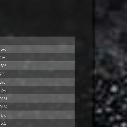
.5%
.4%
.3%
.2%
.8%
.2%
001%
001%
01%
55:1