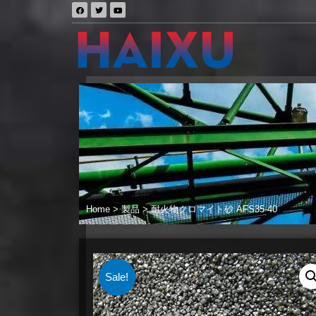
Home
>
製品
>
耐火物クロマイト砂 AFS35-40
Sale!