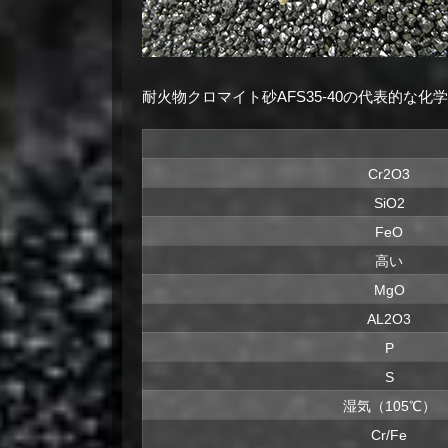
耐火物クロマイト砂AFS35-40の代表的な化
Cr2O3
SiO2
FeO
高い
MgO
AL2O3
P
S
湿気（105℃）
Cr/Fe