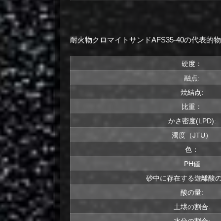
耐火物クロマイトサンドAFS35-40の代表的
硬度：
融点:
焼結点:
比重：
かさ密度(LPD):
濁度（JTU）
色：
PH値
砂中に存在する遊離酸の
酸の量:
土壌の割合:
水分の割合: