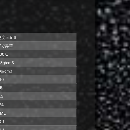
:5.5-6
0℃で昇華
800℃
.8g/cm3
3g/cm3
10
黒
.3
0%
2ML
0.1
0.1