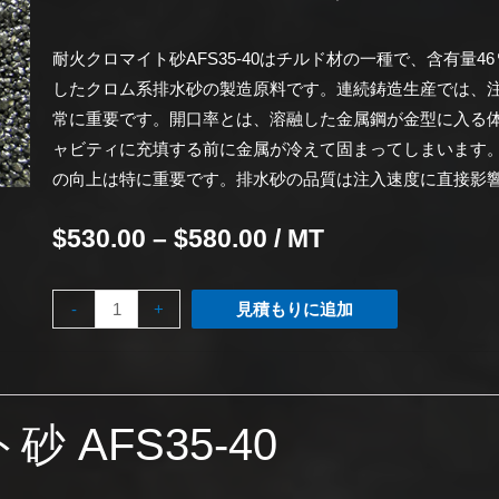
耐火クロマイト砂AFS35-40はチルド材の一種で、含有量
したクロム系排水砂の製造原料です。
連続鋳造生産では、
常に重要です。
開口率とは、溶融した金属鋼が金型に入る
ャビティに充填する前に金属が冷えて固まってしまいます
の向上は特に重要です。
排水砂の品質は注入速度に直接影
$
530.00
–
$
580.00
/ MT
-
+
見積もりに追加
 AFS35-40