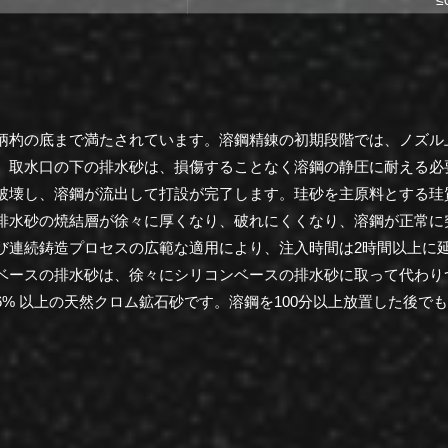
柄杓の底まで満たされています。
溶鋼精錬の初期段階では、ノズル
。
取水口の下の排水砂は、損傷することなく溶鋼の静圧に耐える必
破壊し、溶鋼が流出して打設が完了します。
珪砂を主原料とする珪
排水砂の焼結層が徐々に厚くなり、破れにくくなり、溶鋼が正常に
び連続鋳造プロセスの広範な適用により、注入時間は2時間以上に
ベースの排水砂は、徐々にシリコンベースの排水砂に取って代わり
46% 以上の天然クロム鉱石砂です。
溶鋼を100分以上放置した後で