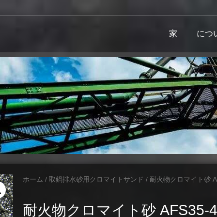
家
につ
ホーム
/
取鍋排水砂用クロマイトサンド
/ 耐火物クロマイト砂 AF
耐火物クロマイト砂 AFS35-4