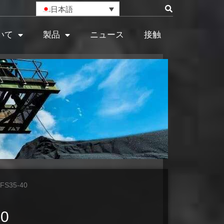
日本語
いて
製品
ニュース
接触
S35-40
0