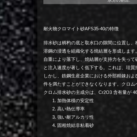
耐火物クロマイト砂AFS35-40の特徴
排水砂は柄杓の底と取水口の隙間に位置し、
溶鋼の浸透を組織化する焼結層を形成します
自重により落下し、焼結層が支持力を失って
と注入速度が著しく低下する。
これは、珪質
しかし、鉄鋼生産企業における外部精錬およ
件を満たすことができなくなります。
クロム
クロム排水砂の主成分は、Cr2O3 含有量が 
加熱体積の安定性
高い熱伝導率
強い耐アルカリ性
固相焼結非粘着砂