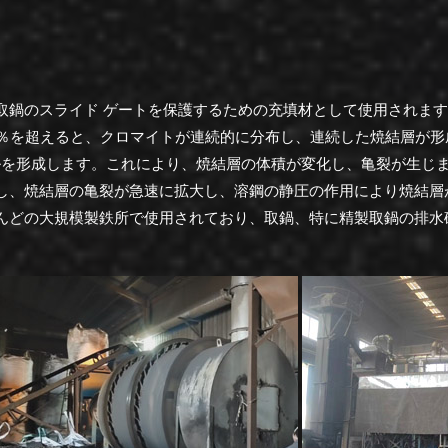
取鍋のスライド ゲートを保護するための充填材として使用されま
0％を超えると、クロマイトが連続的に分布し、連続した焼結層が形
ネルを形成します。これにより、焼結層の体積が変化し、亀裂が生じ
し、焼結層の亀裂が急速に拡大し、溶鋼の静圧の作用により焼結層
んどの大規模製鉄所で使用されており、取鍋、特に精製取鍋の排水砂全