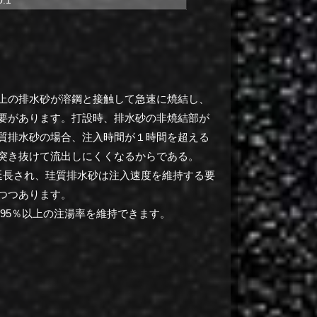
上の排水砂が溶鋼と接触して急速に焼結し、
要があります。
打設時、排水砂の非焼結部が
質排水砂の場合、注入時間が１時間を超える
突き抜けて流出しにくくなるからである。
延長され、珪質排水砂は注入速度を維持する要
つつあります。
も95％以上の注湯率を維持できます。