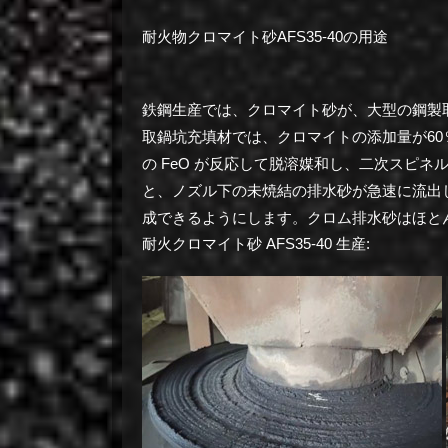
耐火物クロマイト砂AFS35-40の用途
鉄鋼生産では、クロマイト砂が、大型の鋼製
取鍋坑充填材では、クロマイトの添加量が6
の FeO が反応して脱溶媒和し、二次スピ
と、ノズル下の未焼結の排水砂が急速に流出
成できるようにします。
クロム排水砂はほと
耐火クロマイト砂 AFS35-40 生産: