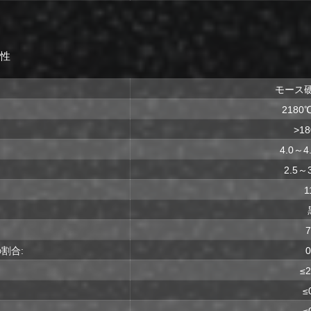
物性
モース硬度
218
>1
4.0～4
2.5～
1
7
割合:
≤
≤
≤