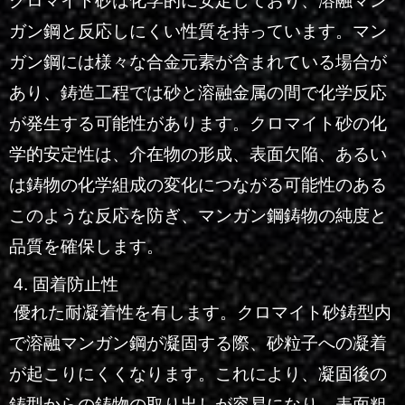
クロマイト砂は化学的に安定しており、溶融マン
ガン鋼と反応しにくい性質を持っています。マン
ガン鋼には様々な合金元素が含まれている場合が
あり、鋳造工程では砂と溶融金属の間で化学反応
が発生する可能性があります。クロマイト砂の化
学的安定性は、介在物の形成、表面欠陥、あるい
は鋳物の化学組成の変化につながる可能性のある
このような反応を防ぎ、マンガン鋼鋳物の純度と
品質を確保します。
4. 固着防止性
優れた耐凝着性を有します。クロマイト砂鋳型内
で溶融マンガン鋼が凝固する際、砂粒子への凝着
が起こりにくくなります。これにより、凝固後の
鋳型からの鋳物の取り出しが容易になり、表面粗